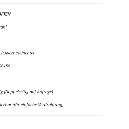
AFTEN
tahl
u
 Pulverbeschichtet
00x50
ig (Doppelseitig auf Anfrage)
ierbar (für einfache Verdrahtung)