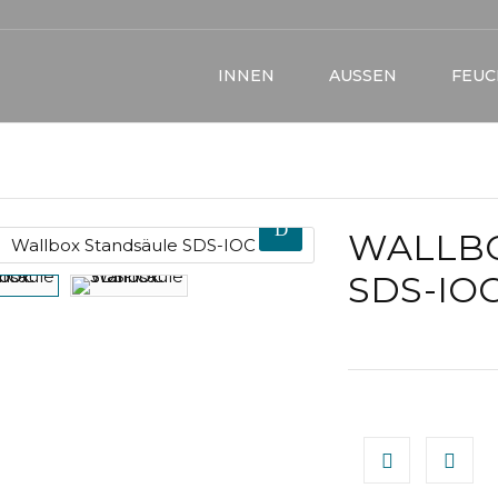
INNEN
AUSSEN
FEU
WALLB
SDS-IO