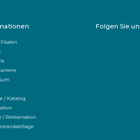
mationen
Folgen Sie u
Filialen
t
ns
Karriere
ssum
te / Katalog
ation
 / Reklamation
estandabfrage