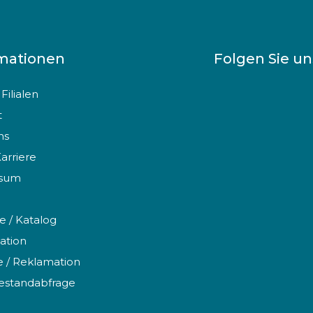
mationen
Folgen Sie u
Filialen
t
ns
Karriere
ssum
te / Katalog
ation
 / Reklamation
estandabfrage