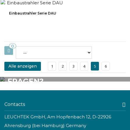
Einbaustrahler Serie DAU
0
Alle anzeigen
1
2
3
4
5
6
FÜR FRAGEN ZUM PRODUKT STEHT IHNEN UNSER SERVICETEAM
GERNE ZUR VERFÜGUNG.
FRAGEN?
Rufen Sie uns an:
04102 7798707
Mo.-Do.: 7:30-17:00, Fr.: 7:30-14:30
Contacts
LEUCHTEK GmbH, Am Hopfenbach 12, D-22926
Ahrensburg (bei Hamburg) Germany